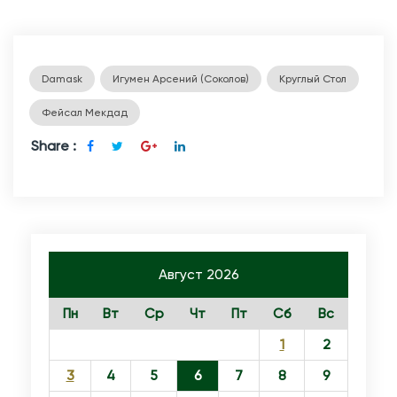
Damask
Игумен Арсений (Соколов)
Круглый Стол
Фейсал Мекдад
Share :
Август 2026
Пн
Вт
Ср
Чт
Пт
Сб
Вс
1
2
3
4
5
6
7
8
9