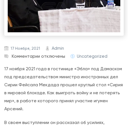
Admin
17 Ноября, 2021
к
Комментарии
отключены
Uncategorized
з
17 ноября 2021 года в гостинице «Эбла» под Дамаском
а
под председательством министра иностранных дел
п
Сирии Фейсала Мекдада прошел круглый стол «Сирия
и
в мировой блокаде. Как выиграть войну и не потерять
с
мир», в работе которого принял участие игумен
и
Арсений.
К
р
В своем выступлении он рассказал об усилиях,
у