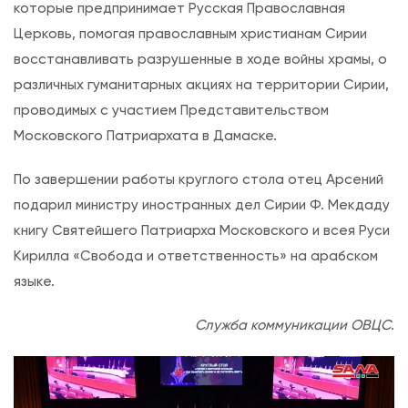
которые предпринимает Русская Православная
г
Церковь, помогая православным христианам Сирии
л
восстанавливать разрушенные в ходе войны храмы, о
ы
различных гуманитарных акциях на территории Сирии,
й
проводимых с участием Представительством
с
Московского Патриархата в Дамаске.
т
о
По завершении работы круглого стола отец Арсений
л
подарил министру иностранных дел Сирии Ф. Мекдаду
«
книгу Святейшего Патриарха Московского и всея Руси
С
Кирилла «Свобода и ответственность» на арабском
и
языке.
р
Служба коммуникации ОВЦС
.
и
я
в
м