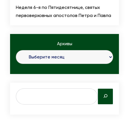
Неделя 6-я по Пятидесятнице, святых
первоверховных апостолов Петра и Павла
Архивы
S
e
a
r
c