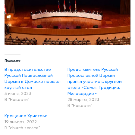
и
р
о
в
о
й
Похожее
б
В представительстве
Представитель Русской
Русской Православной
Православной Церкви
л
Церкви в Дамаске прошел
принял участие в круглом
о
круглый стол
столе «Семья. Традиции.
к
5 июня, 2023
Милосердие.»
В "Новости"
28 марта, 2023
а
В "Новости"
д
Крещение Христово
е
19 января, 2022
»
В "church service"