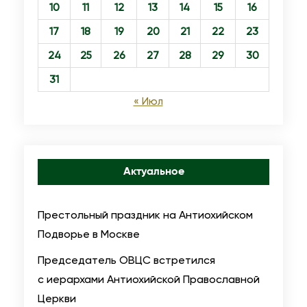
10
11
12
13
14
15
16
17
18
19
20
21
22
23
24
25
26
27
28
29
30
31
« Июл
Актуальное
Престольный праздник на Антиохийском
Подворье в Москве
Председатель ОВЦС встретился
с иерархами Антиохийской Православной
Церкви