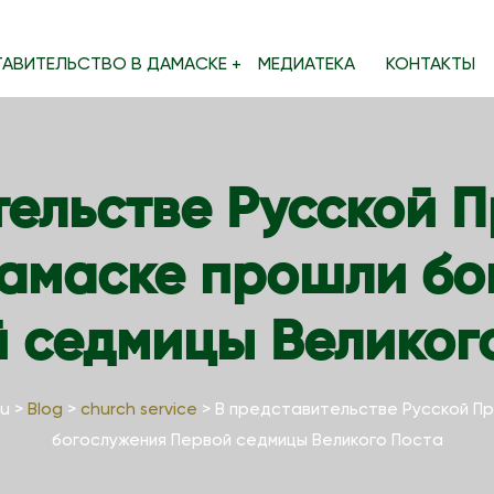
ТАВИТЕЛЬСТВО В ДАМАСКЕ
МЕДИАТЕКА
КОНТАКТЫ
тельстве Русской 
Дамаске прошли бо
 седмицы Великог
ou
>
Blog
>
church service
>
В представительстве Русской П
богослужения Первой седмицы Великого Поста