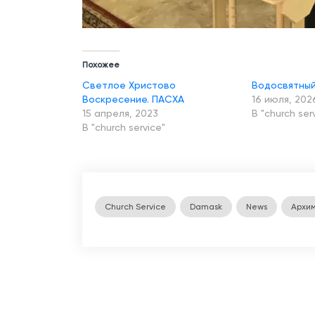
Похожее
Светлое Христово
Водосвятны
Воскресение. ПАСХА
16 июля, 202
15 апреля, 2023
В "church ser
В "church service"
Church Service
Damask
News
Архим