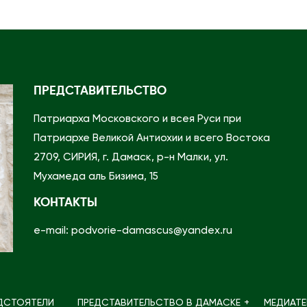
л
у
ж
е
н
ПРЕДСТАВИТЕЛЬСТВО
и
Патриарха Московского и всея Руси при
я
Патриархе Великой Антиохии и всего Востока
П
2709, СИРИЯ, г. Дамаск, р-н Малки, ул.
е
Мухамеда аль Бизима, 15
р
в
КОНТАКТЫ
о
e-mail: podvorie-damascus@yandex.ru
й
с
е
д
ДСТОЯТЕЛИ
ПРЕДСТАВИТЕЛЬСТВО В ДАМАСКЕ
МЕДИАТЕ