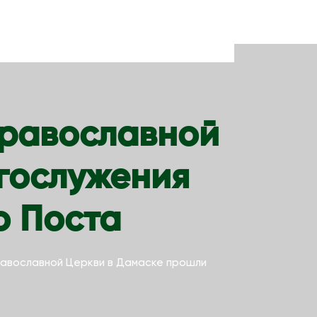
Православной
гослужения
о Поста
равославной Церкви в Дамаске прошли