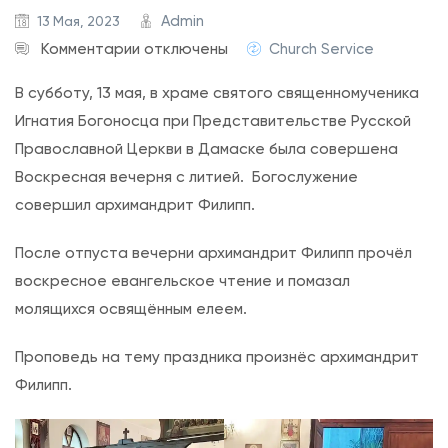
Admin
13 Мая, 2023
к
Комментарии
отключены
Church Service
з
В субботу, 13 мая, в храме святого священномученика
а
Игнатия Богоносца при Представительстве Русской
п
Православной Церкви в Дамаске была совершена
и
Воскресная вечерня с литией. Богослужение
с
совершил архимандрит Филипп.
и
В
После отпуста вечерни архимандрит Филипп прочёл
о
воскресное евангельское чтение и помазал
с
молящихся освящённым елеем.
к
р
Проповедь на тему праздника произнёс архимандрит
е
Филипп.
с
н