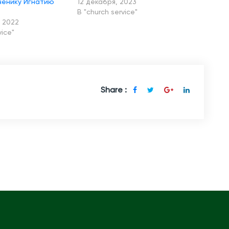
енику Игнатию
12 декабря, 2023
В "church service"
 2022
vice"
Share :