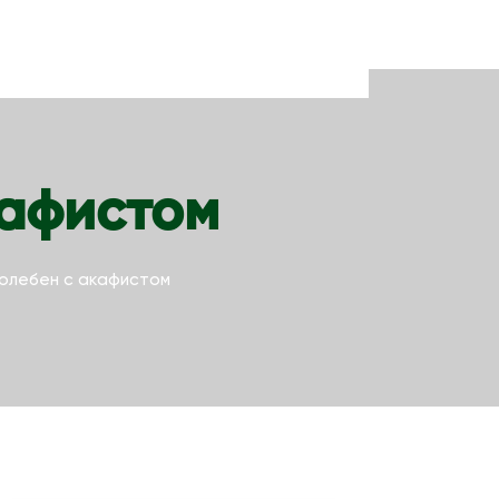
кафистом
олебен с акафистом