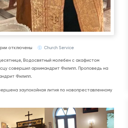
к
рии
отключены
Church Service
з
тидесятнице, Водосвятный молебен с акафистом
а
сцу совершил архимандрит Филипп. Проповедь на
п
андрит Филипп.
и
с
вершена заупокойная лития по новопреставленному
и
В
о
д
о