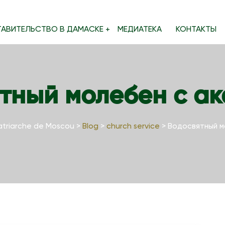
ТАВИТЕЛЬСТВО В ДАМАСКЕ
МЕДИАТЕКА
КОНТАКТЫ
тный молебен с а
atriarche de Moscou
>
Blog
>
church service
>
Водосвятный м