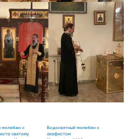
 молебен с
Водосвятный молебен с
иста святому
акафистом