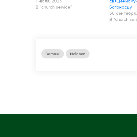
1 июля, 2023
священномуч
В "church service"
Богоносцу
30 сентября,
В "church ser
Damask
Moleben