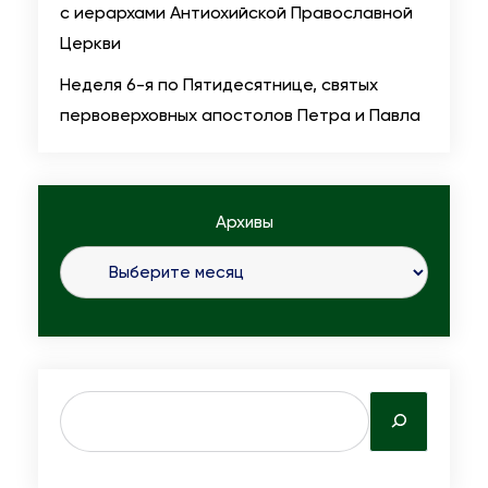
с иерархами Антиохийской Православной
Церкви
Неделя 6-я по Пятидесятнице, святых
первоверховных апостолов Петра и Павла
Архивы
S
e
a