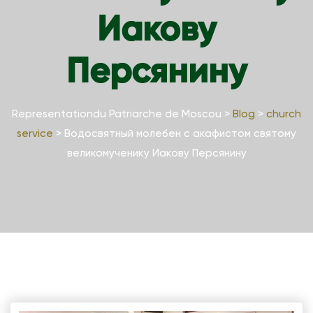
Иакову
Персянину
Representationdu Patriarche de Moscou
>
Blog
>
church
service
>
Водосвятный молебен с акафистом святому
великомученику Иакову Персянину