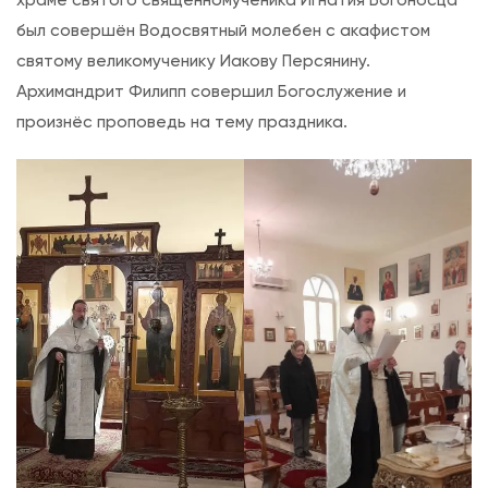
храме святого священномученика Игнатия Богоносца
п
был совершён Водосвятный молебен с акафистом
и
святому великомученику Иакову Персянину.
с
Архимандрит Филипп совершил Богослужение и
и
произнёс проповедь на тему праздника.
В
о
д
о
с
в
я
т
н
ы
й
м