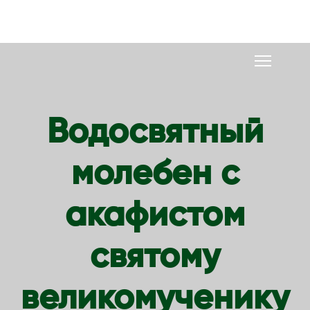
S
k
i
p
t
o
Водосвятный
c
o
молебен с
n
t
e
акафистом
n
t
святому
великомученику