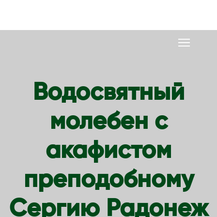
S
k
i
p
t
o
Водосвятный
c
o
молебен с
n
t
e
акафистом
n
t
преподобному
Сергию Радонеж