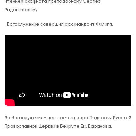
чтением акафиста преподобному Сергию
д
Радонежскому.
о
с
Богослужение совершил архимандрит Филипп.
в
я
т
н
ы
й
м
о
л
е
б
За богослужением пела регент хора Подворья Русской
е
Православной Церкви в Бейруте Ек. Баранова.
н