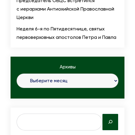
Председатель ОВЦС встретился
с иерархами Антиохийской Православной
Церкви
Неделя 6-я по Пятидесятнице, святых
первоверховных апостолов Петра и Павла
Архивы
S
e
a