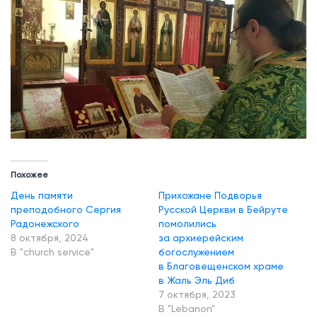
о
б
н
о
м
у
С
е
р
Похожее
г
День памяти
Прихожане Подворья
и
преподобного Сергия
Русской Церкви в Бейруте
Радонежского
помолились
ю
8 октября, 2024
за архиерейским
В "church service"
богослужением
в Благовещенском храме
Р
в Жаль Эль Диб
а
7 октября, 2023
д
В "Lebanon"