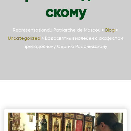
скому
Representationdu Patriarche de Moscou
>
Blog
>
Uncategorized
>
Водосвятный молебен с акафистом
преподобному Сергию Радонежскому