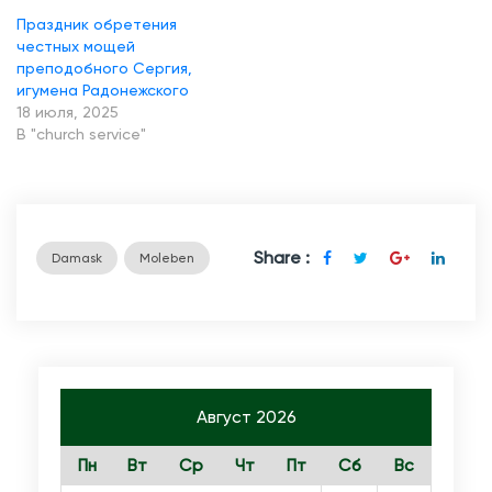
о
Праздник обретения
честных мощей
н
преподобного Сергия,
е
игумена Радонежского
ж
18 июля, 2025
В "church service"
с
к
о
м
Share :
Damask
Moleben
у
Август 2026
Пн
Вт
Ср
Чт
Пт
Сб
Вс