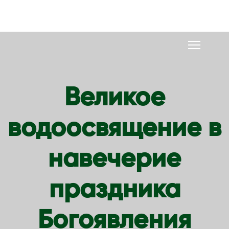
S
k
i
p
t
o
Великое
c
o
водоосвящение в
n
t
e
навечерие
n
t
праздника
Богоявления