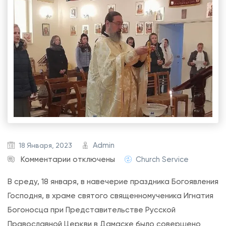
Admin
18 Января, 2023
к
Комментарии
отключены
Church Service
з
В среду, 18 января, в навечерие праздника Богоявления
а
Господня, в храме святого священномученика Игнатия
п
Богоносца при Представительстве Русской
и
Православной Церкви в Дамаске было совершено