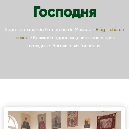
Господня
Representationdu Patriarche de Moscou
>
Blog
>
church
service
>
Великое водоосвящение в навечерие
праздника Богоявления Господня