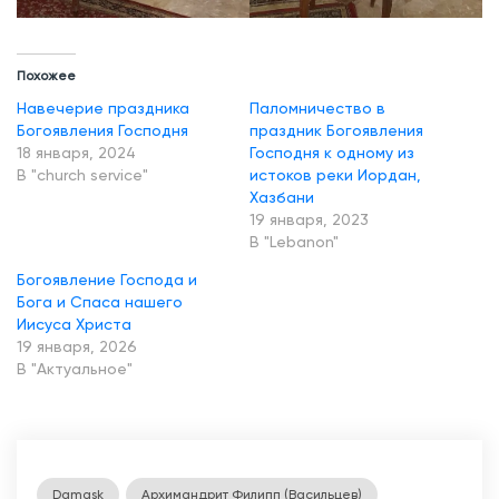
п
р
а
Похожее
з
Навечерие праздника
Паломничество в
Богоявления Господня
праздник Богоявления
д
18 января, 2024
Господня к одному из
н
В "church service"
истоков реки Иордан,
и
Хазбани
19 января, 2023
к
В "Lebanon"
а
Богоявление Господа и
Б
Бога и Спаса нашего
о
Иисуса Христа
19 января, 2026
г
В "Актуальное"
о
я
в
л
Damask
Архимандрит Филипп (Васильцев)