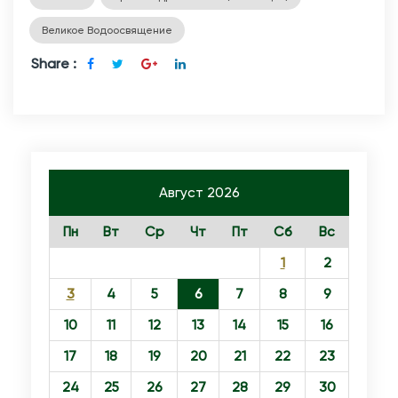
е
н
Великое Водоосвящение
и
Share :
я
Г
о
с
п
Август 2026
о
д
Пн
Вт
Ср
Чт
Пт
Сб
Вс
н
1
2
я
3
4
5
6
7
8
9
10
11
12
13
14
15
16
17
18
19
20
21
22
23
24
25
26
27
28
29
30