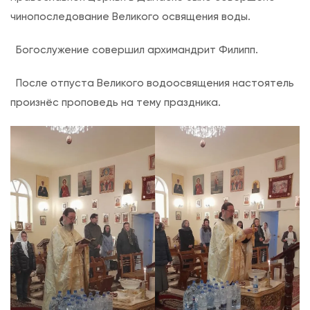
с
чинопоследование Великого освящения воды.
и
В
Богослужение совершил архимандрит Филипп.
е
л
После отпуста Великого водоосвящения настоятель
и
произнёс проповедь на тему праздника.
к
о
е
в
о
д
о
о
с
в