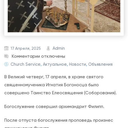
Admin
17 Апреля, 2025
к
Комментарии
отключены
з
Church Service
,
Актуальное
,
Новости
,
Объявления
а
В Великий четверг, 17 апреля, в храме святого
п
священномученика Игнатия Богоносца было
и
совершено Таинство Елеосвящения (Соборования).
с
и
Богослужение совершил архимандрит Филипп.
В
е
После отпуста богослужения проповедь произнес
л