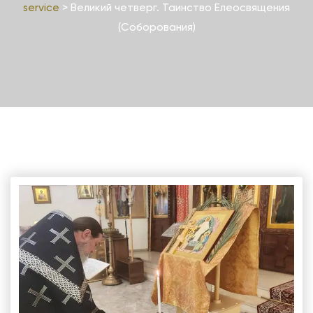
service
>
Великий четверг. Таинство Елеосвящения
(Соборования)