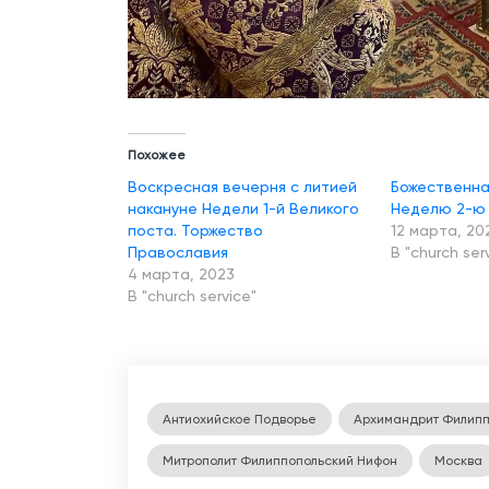
Похожее
Воскресная вечерня с литией
Божественна
накануне Недели 1-й Великого
Неделю 2-ю 
поста. Торжество
12 марта, 20
Православия
В "church ser
4 марта, 2023
В "church service"
Антиохийское Подворье
Архимандрит Филипп
Митрополит Филиппопольский Нифон
Москва