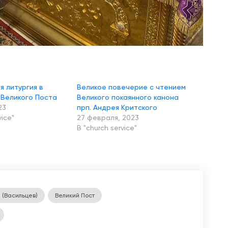
г
и
я
в
Н
е
д
я литургия в
Великое повечерие с чтением
Великого Поста
Великого покаянного канона
е
23
прп. Андрея Критского
л
vice"
27 февраля, 2023
В "church service"
ю
К
р
е
с
 (Васильцев)
Великий Пост
т
о