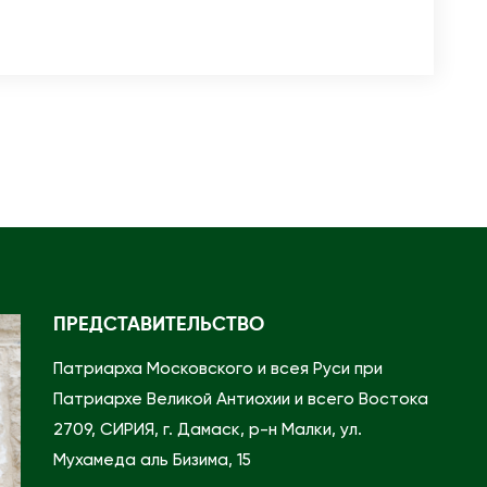
п
о
к
л
о
н
н
у
ю
В
е
ПРЕДСТАВИТЕЛЬСТВО
л
и
Патриарха Московского и всея Руси при
к
Патриархе Великой Антиохии и всего Востока
о
2709, СИРИЯ, г. Дамаск, р-н Малки, ул.
г
Мухамеда аль Бизима, 15