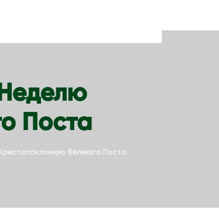
 Неделю
о Поста
 Крестопоклонную Великого Поста