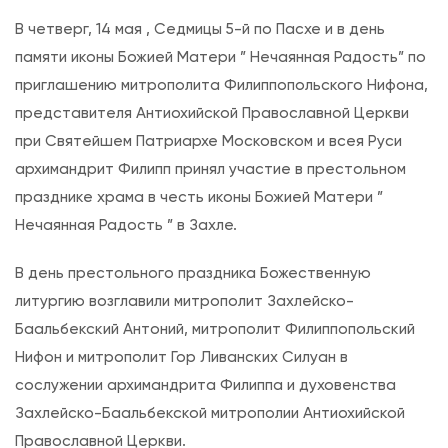
а
В четверг, 14 мая , Седмицы 5-й по Пасхе и в день
п
памяти иконы Божией Матери ” Нечаянная Радость” по
и
приглашению митрополита Филиппопольского Нифона,
с
представителя Антиохийской Православной Церкви
и
при Святейшем Патриархе Московском и всея Руси
Б
архимандрит Филипп принял участие в престольном
о
празднике храма в честь иконы Божией Матери ”
ж
Нечаянная Радость ” в Захле.
е
с
В день престольного праздника Божественную
т
литургию возглавили митрополит Захлейско-
в
Баальбекский Антоний, митрополит Филиппопольский
е
Нифон и митрополит Гор Ливанских Силуан в
н
сослужении архимандрита Филиппа и духовенства
н
Захлейско-Баальбекской митрополии Антиохийской
а
Православной Церкви.