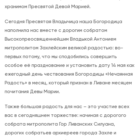
о
хранимом Пресвятой Девой Марией.
ж
и
Сегодня Пресвятая Владычица наша Богородица
е
наполнила нас вместе с дорогим собратом
й
Высокопреосвященнейшим Владыкой Антонием
М
митрополитом Захлейским великой радостью: во-
а
первых потому, что мы сподобились совершить
т
особое её празднование и установить дату 14 мая как
е
ежегодный день чествования Богородицы «Нечаянная
р
Радость» в месяц, который признан в Ливане месяцем
и
почитания Девы Марии.
“
Также большая радость для нас – это участие всех
Н
вас в сегодняшнем торжестве: начиная с дорогого
е
собрата митрополита Гор Ливанских Силуана,
ч
дорогих собратьев архиереев города Захле и
а