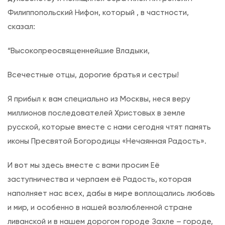
а
Филиппопольский Нифон, который , в частности,
з
сказал:
д
н
“Высокопреосвященнейшие Владыки,
о
Всечестные отцы, дорогие братья и сестры!
в
а
Я прибыл к вам специально из Москвы, неся веру
н
миллионов последователей Христовых в земле
и
русской, которые вместе с нами сегодня чтят память
я
иконы Пресвятой Богородицы «Нечаянная Радость».
и
к
И вот мы здесь вместе с вами просим Её
о
заступничества и черпаем её Радость, которая
н
наполняет нас всех, дабы в мире воплощались любовь
ы
и мир, и особенно в нашей возлюбленной стране
Б
ливанской и в нашем дорогом городе Захле – городе,