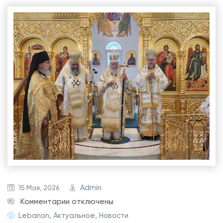
Admin
15 Мая, 2026
к
Комментарии
отключены
з
Lebanon
,
Актуальное
,
Новости