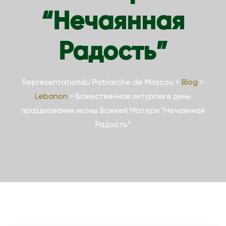
“Нечаянная
Радость”
Representationdu Patriarche de Moscou
>
Blog
>
Lebanon
>
Божественная литургия в день
празднования иконы Божией Матери “Нечаянная
Радость”