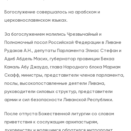
я
л
Богослужение совершалось на арабском и
и
церковнославянском языках.
т
За богослужением молились Чрезвычайный и
у
Полномочный посол Российской Федерации в Ливане
р
Рудаков А.Н., депутаты Парламента Элиас Стефан и
г
Адиб Абдель Масих, губернатор провинции Бекаа
и
Камаль Абу Джауда, глава Народного блока Мариам
я
Скафф, министры, представители членов парламента,
в
послы, высокопоставленные деятели Ливана,
д
руководители силовых структур, представители
е
армии и сил безопасности Ливанской Республики.
н
ь
После отпуста Божественной литургии со словом
п
приветствия к сослужащим архипастырям,
р
духовенству и молящимся обратился митрополит