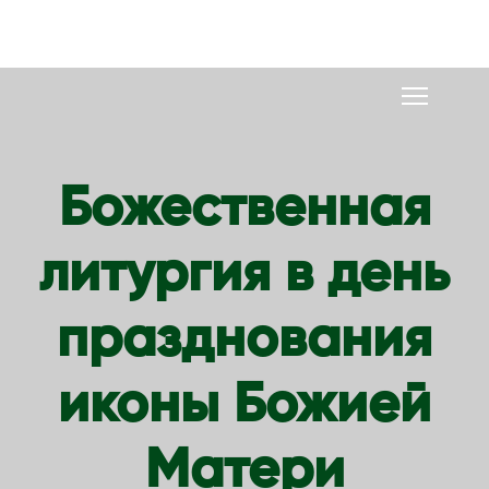
S
k
i
p
t
o
Божественная
c
o
литургия в день
n
t
e
празднования
n
t
иконы Божией
Матери