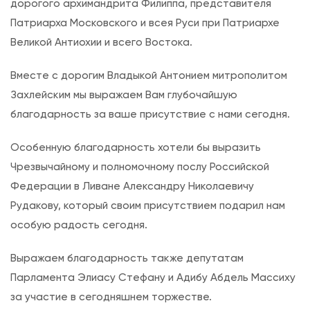
дорогого архимандрита Филиппа, представителя
я
Патриарха Московского и всея Руси при Патриархе
н
Великой Антиохии и всего Востока.
н
а
Вместе с дорогим Владыкой Антонием митрополитом
я
Захлейским мы выражаем Вам глубочайшую
Р
благодарность за ваше присутствие с нами сегодня.
а
д
Особенную благодарность хотели бы выразить
о
Чрезвычайному и полномочному послу Российской
с
Федерации в Ливане Александру Николаевичу
т
Рудакову, который своим присутствием подарил нам
ь
особую радость сегодня.
”
Выражаем благодарность также депутатам
Парламента Элиасу Стефану и Адибу Абдель Массиху
за участие в сегодняшнем торжестве.