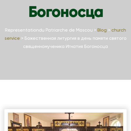
Богоносца
Representationdu Patriarche de Moscou
>
Blog
>
church
service
>
Божественная литургия в день памяти святого
священномученика Игнатия Богоносца