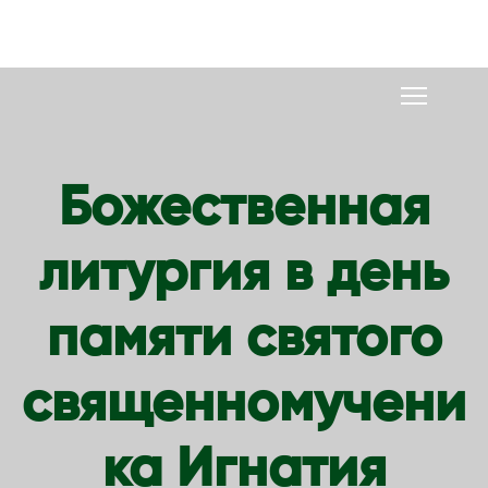
S
k
i
p
t
o
Божественная
c
o
литургия в день
n
t
e
памяти святого
n
t
священномучени
ка Игнатия