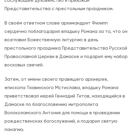
сослужащее духовенство и прихожан
т
Представительства с престольным праздником.
у
р
В своём ответном слове архимандрит Филипп
г
сердечно поблагодарил владыку Романа за то, что он
и
возглавил Божественную литургию в день
я
престольного праздника Представительства Русской
в
Православной Церкви в Дамаске и подарил ему набор
д
восковых свечей.
е
н
Затем, от имени своего правящего архиерея,
ь
епископа Тихвинского Мстислава, владыку Романа
п
приветствовал иерей Геннадий Титов, находящийся в
а
Дамаске по благословению митрополита
м
Волоколамского Антония для помощи в проведении
я
рождественских богослужений, и подарил святую
т
панагию.