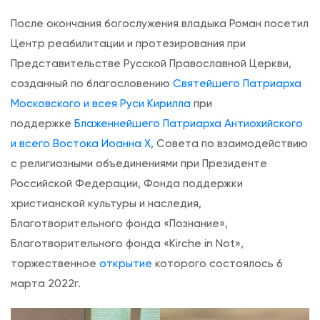
и
После окончания богослужения владыка Роман посетил
с
Центр реабилитации и протезирования при
в
Представительстве Русской Православной Церкви,
я
созданный по благословению
Святейшего Патриарха
т
Московского и всея Руси Кирилла
при
о
поддержке
Блаженнейшего Патриарха Антиохийского
г
и всего Востока Иоанна X
, Совета по взаимодействию
о
с религиозными объединениями при Президенте
с
Российской Федерации, Фонда поддержки
в
христианской культуры и наследия,
я
Благотворительного фонда «Познание»,
щ
Благотворительного фонда «Kirche in Not»,
е
торжественное
открытие
которого состоялось 6
н
марта 2022г.
н
о