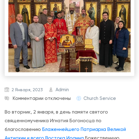
Admin
2 Января, 2023
к
Комментарии
отключены
Church Service
з
Во вторник, 2 января, в день памяти святого
а
священномученика Игнатия Богоносца по
п
благословению
Блаженнейшего Патриарха Великой
и
Антиохии и всего Востока Иоанна
Божественную