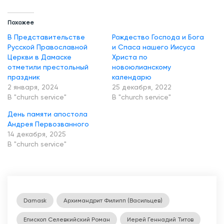
Похожее
В Представительстве
Рождество Господа и Бога
Русской Православной
и Спаса нашего Иисуса
Церкви в Дамаске
Христа по
отметили престольный
новоюлианскому
праздник
календарю
2 января, 2024
25 декабря, 2022
В "church service"
В "church service"
День памяти апостола
Андрея Первозванного
14 декабря, 2025
В "church service"
Damask
Архимандрит Филипп (Васильцев)
Епископ Селевкийский Роман
Иерей Геннадий Титов