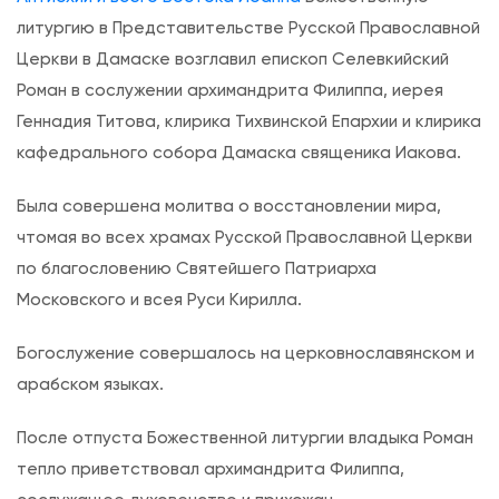
с
литургию в Представительстве Русской Православной
и
Церкви в Дамаске возглавил епископ Селевкийский
Б
Роман в сослужении архимандрита Филиппа, иерея
о
Геннадия Титова, клирика Тихвинской Епархии и клирика
ж
кафедрального собора Дамаска священика Иакова.
е
с
Была совершена молитва о восстановлении мира,
т
чтомая во всех храмах Русской Православной Церкви
в
по благословению Святейшего Патриарха
е
Московского и всея Руси Кирилла.
н
н
Богослужение совершалось на церковнославянском и
а
арабском языках.
я
После отпуста Божественной литургии владыка Роман
л
тепло приветствовал архимандрита Филиппа,
и