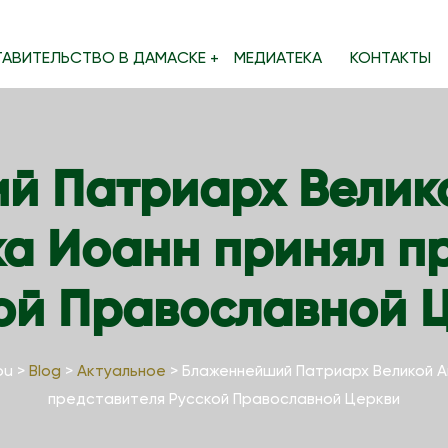
ТАВИТЕЛЬСТВО В ДАМАСКЕ
МЕДИАТЕКА
КОНТАКТЫ
й Патриарх Велико
ка Иоанн принял п
ой Православной 
ou
>
Blog
>
Актуальное
>
Блаженнейший Патриарх Великой Ан
представителя Русской Православной Церкви