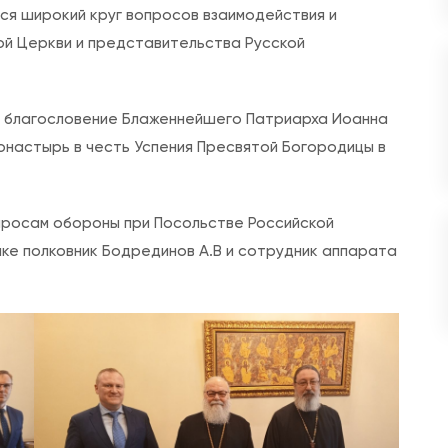
с
я широкий круг вопросов взаимодействия и
и
й Церкви и представительства Русской
Б
л
а
л благословение Блаженнейшего Патриарха Иоанна
ж
онастырь в честь Успения Пресвятой Богородицы в
е
н
просам обороны при Посольстве Российской
н
ке полковник Бодрединов А.В и сотрудник аппарата
е
й
ш
и
й
П
а