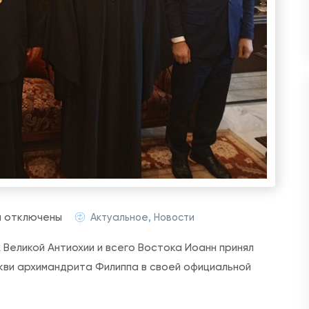
к
и
отключены
Актуальное
,
Новости
з
 Великой Антиохии и всего Востока Иоанн принял
а
ви архимандрита Филиппа в своей официальной
п
и