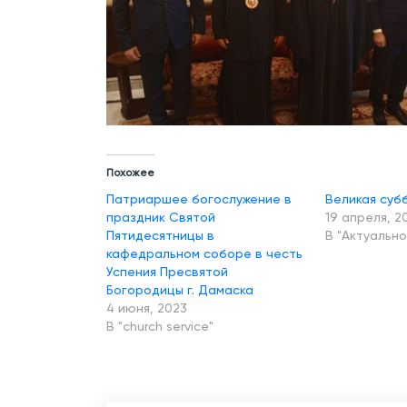
Похожее
Патриаршее богослужение в
Великая суб
праздник Святой
19 апреля, 2
Пятидесятницы в
В "Актуально
кафедральном соборе в честь
Успения Пресвятой
Богородицы г. Дамаска
4 июня, 2023
В "church service"