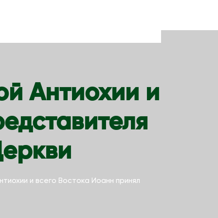
й Антиохии и
редставителя
Церкви
тиохии и всего Востока Иоанн принял