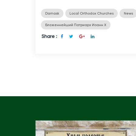
Damask
Local Orthodox Churches
News
Блаженнейший Патриарх Иоанн Х
Share :