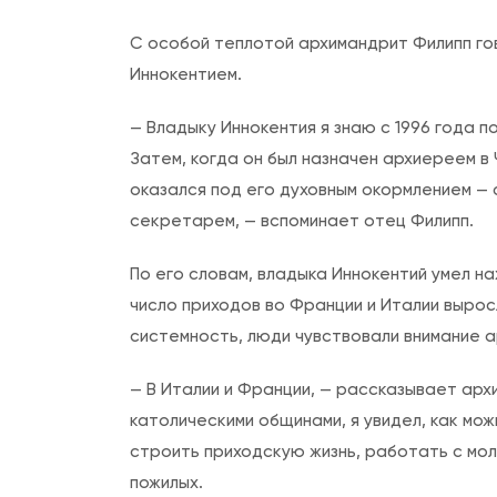
С особой теплотой архимандрит Филипп го
Иннокентием.
— Владыку Иннокентия я знаю с 1996 года 
Затем, когда он был назначен архиереем в Ч
оказался под его духовным окормлением — с
секретарем, — вспоминает отец Филипп.
По его словам, владыка Иннокентий умел на
число приходов во Франции и Италии вырос
системность, люди чувствовали внимание а
— В Италии и Франции, — рассказывает арх
католическими общинами, я увидел, как мо
строить приходскую жизнь, работать с мо
пожилых.