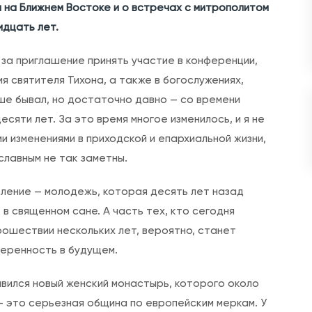
р
 на Ближнем Востоке и о встречах с митрополитом
х
идцать лет.
и
м
за приглашение принять участие в конференции,
а
 святителя Тихона, а также в богослужениях,
н
ьше бывал, но достаточно давно — со времени
д
сяти лет. За это время многое изменилось, и я не
р
и изменениями в приходской и епархиальной жизни,
и
славным не так заметны.
т
оление — молодежь, которая десять лет назад
Ф
в священном сане. А часть тех, кто сегодня
и
рошествии нескольких лет, вероятно, станет
л
веренность в будущем.
и
п
оявился новый женский монастырь, которого около
п
— это серьезная община по европейским меркам. У