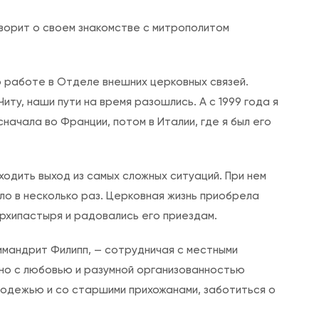
р
н
ворит о своем знакомстве с митрополитом
а
я
м
по работе в Отделе внешних церковных связей.
о
иту, наши пути на время разошлись. А с 1999 года я
л
начала во Франции, потом в Италии, где я был его
и
т
ходить выход из самых сложных ситуаций. При нем
в
ло в несколько раз. Церковная жизнь приобрела
а
рхипастыря и радовались его приездам.
—
имандрит Филипп, — сотрудничая с местными
жно с любовью и разумной организованностью
э
лодежью и со старшими прихожанами, заботиться о
т