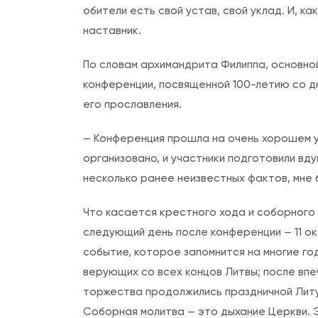
обители есть свой устав, свой уклад. И, ка
наставник.
По словам архимандрита Филиппа, основной
конференции, посвященной 100-летию со дн
его прославления.
— Конференция прошла на очень хорошем у
организовано, и участники подготовили вду
несколько ранее неизвестных фактов, мне
Что касается крестного хода и соборного 
следующий день после конференции — 11 окт
событие, которое запомнится на многие го
верующих со всех концов Литвы; после вп
торжества продолжились праздничной Лит
Соборная молитва — это дыхание Церкви. Э