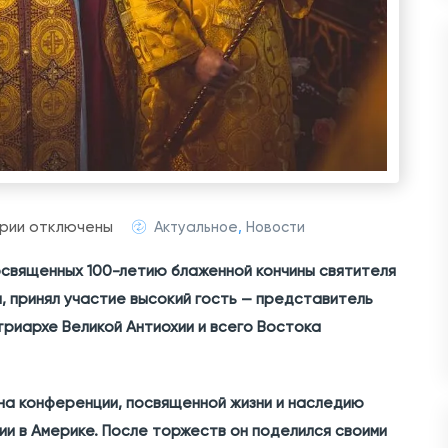
к
рии
отключены
Актуальное
,
Новости
з
освященных 100-летию блаженной кончины святителя
а
и, принял участие высокий гость — представитель
п
триархе Великой Антиохии и всего Востока
и
с
и
на конференции, посвященной жизни и наследию
А
ии в Америке. После торжеств он поделился своими