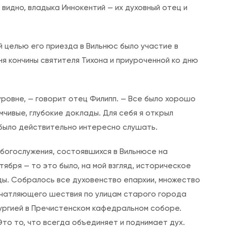
(
к видно, владыка Иннокентий — их духовный отец и
В
а
с
 целью его приезда в Вильнюс было участие в
и
я кончины святителя Тихона и приуроченной ко дню
л
ь
ровне, — говорит отец Филипп. — Все было хорошо
ц
мчивые, глубокие доклады. Для себя я открыл
е
 было действительно интересно слушать.
в
)
богослужения, состоявшихся в Вильнюсе на
:
ября — то это было, на мой взгляд, историческое
С
ды. Собралось все духовенство епархии, множество
о
ечатляющего шествия по улицам старого города
б
ургией в Пречистенском кафедральном соборе.
о
то то, что всегда объединяет и поднимает дух.