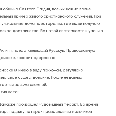
о
д
я община Святого Эгидия, возникшая на волне
ы
тельный пример живого христианского служения. При
х
 уникальные дома престарелых, где люди получают
а
ческое достоинство. Вот этой системности и умению
н
и
Филипп, представляющий Русскую Православную
е
Дамаске, говорит сдержанно:
Ц
е
маске (я имею в виду прихожан, регулярно
р
ила свое существование. После недавних
к
тается весьма сложной.
в
тия лета:
и
 Дамаске произошел чудовищный теракт. Во время
даря подвигу четырех православных мальчиков