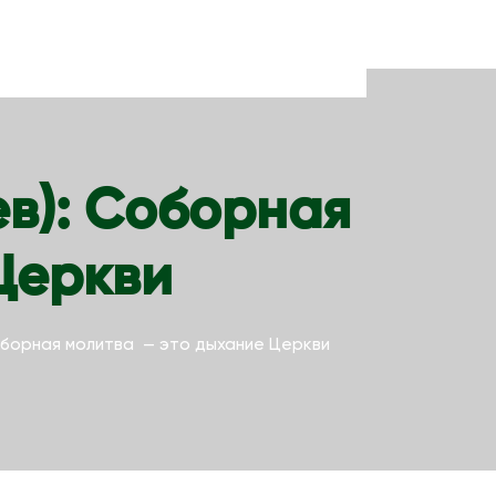
в): Соборная
Церкви
оборная молитва — это дыхание Церкви