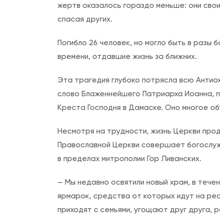
жертв оказалось гораздо меньше: они свои
спасая других.
Погибло 26 человек, но могло быть в разы
времени, отдавшие жизнь за ближних.
Эта трагедия глубоко потрясла всю Анти
слово Блаженнейшего Патриарха Иоанна, п
Креста Господня в Дамаске. Оно многое о
Несмотря на трудности, жизнь Церкви про
Православной Церкви совершает богослуж
в пределах митрополии Гор Ливанских.
— Мы недавно освятили новый храм, в тече
ярмарок, средства от которых идут на ре
приходят с семьями, угощают друг друга, 