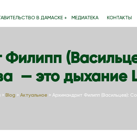
ТАВИТЕЛЬСТВО В ДАМАСКЕ
МЕДИАТЕКА
КОНТАКТЫ
 Филипп (Васильце
ва — это дыхание 
u
>
Blog
>
Актуальное
>
Архимандрит Филипп (Васильцев): С