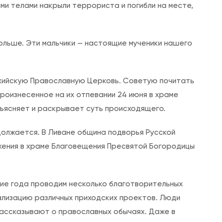
ми телами накрыли террориста и погибли на месте,
 больше. Эти мальчики — настоящие мученики нашего
охийскую Православную Церковь. Советую почитать
роизнесенное на их отпевании 24 июня в храме
бъясняет и раскрывает суть происходящего.
должается. В Ливане община подворья Русской
ения в храме Благовещения Пресвятой Богородицы
ние года проводим несколько благотворительных
ализацию различных приходских проектов. Люди
рассказывают о православных обычаях. Даже в