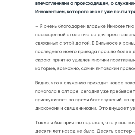
впечатлениями о происходящем, о служении
Иннокентием, которого знает уже почти тр
— Я очень благодарен владыке Иннокентию 
посвященной столетию со дня преставления
связанных с этой датой. В Вильнюсе я ран
последнего моего приезда прошло более де
скрою: приятно удивлен многими позитивным
которые, возможно, самим литовским право
Видно, что к служению приходит новое пок
помогала в алтаре, сегодня уже пребывает 
прислуживает во время богослужений, по п
диаконами и священниками. Это внушает у
Также я был приятно поражен, что у вас п
десяти лет назад не было. Десять сестер 