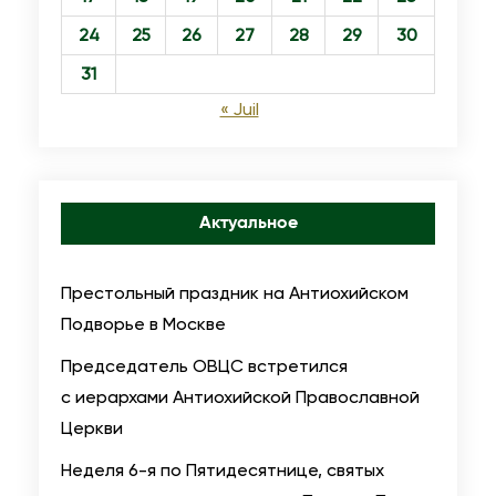
24
25
26
27
28
29
30
31
« Juil
Актуальное
Престольный праздник на Антиохийском
Подворье в Москве
Председатель ОВЦС встретился
с иерархами Антиохийской Православной
Церкви
Неделя 6-я по Пятидесятнице, святых