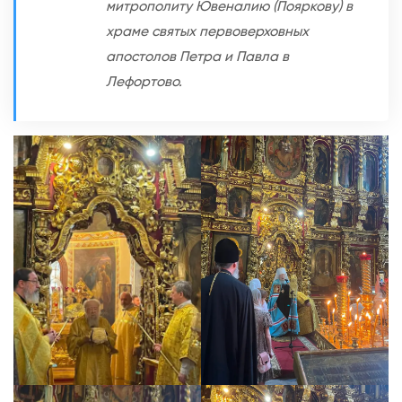
митрополиту Ювеналию (Пояркову) в
П
храме святых первоверховных
я
апостолов Петра и Павла в
т
Лефортово.
и
д
е
с
я
т
н
и
ц
е
,
В
с