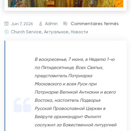
s
Admin
Commentaires fermés
Juin 7, 2026
u
Church Service
,
Актуальное
,
Новости
r
Н
е
В воскресенье, 7 июня, в Неделю 1-ю
д
по Пятидесятнице, Всех Святых,
е
представитель Патриарха
л
Московского и всея Руси при
я
Патриархе Великой Антиохии и всего
1
Востока, настоятель Подворья
-
Русской Православной Церкви в
я
Бейруте архимандрит Филипп
п
сослужил за Божественной литургией
о