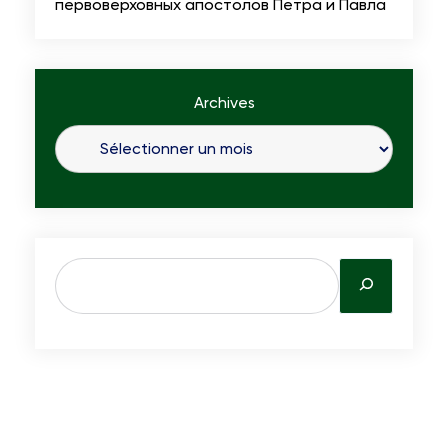
первоверховных апостолов Петра и Павла
Archives
S
e
a
r
c
h