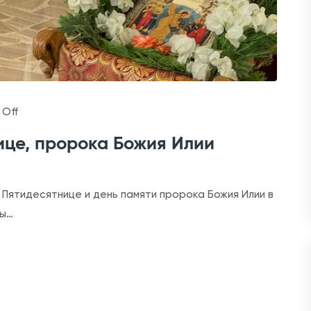
o
Off
n
ице, пророка Божия Илии
Н
е
д
 Пятидесятнице и день памяти пророка Божия Илии в
е
цы…
л
я
9
-
я