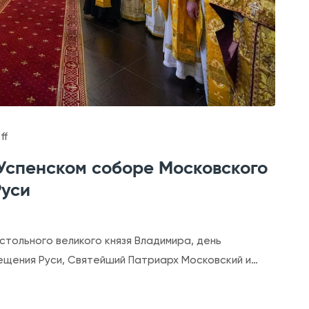
а
С
а
р
о
в
с
o
ff
к
n
 Успенском соборе Московского
о
Б
Руси
г
о
о
ж
,
е
стольного великого князя Владимира, день
Ч
с
ещения Руси, Святейший Патриарх Московский и…
у
т
д
в
о