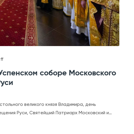
а
С
а
р
о
в
с
o
ff
к
n
 Успенском соборе Московского
о
Б
Руси
г
о
о
ж
,
е
стольного великого князя Владимира, день
Ч
с
ещения Руси, Святейший Патриарх Московский и…
у
т
д
в
о