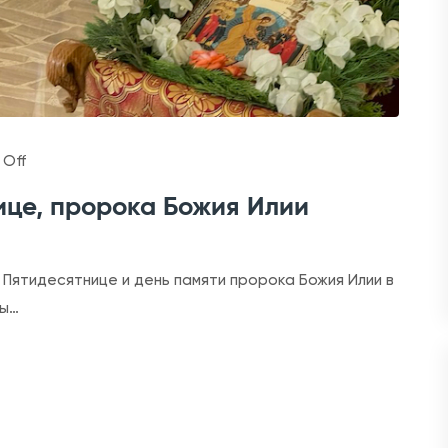
o
Off
n
ице, пророка Божия Илии
Н
е
д
 Пятидесятнице и день памяти пророка Божия Илии в
е
цы…
л
я
9
-
я