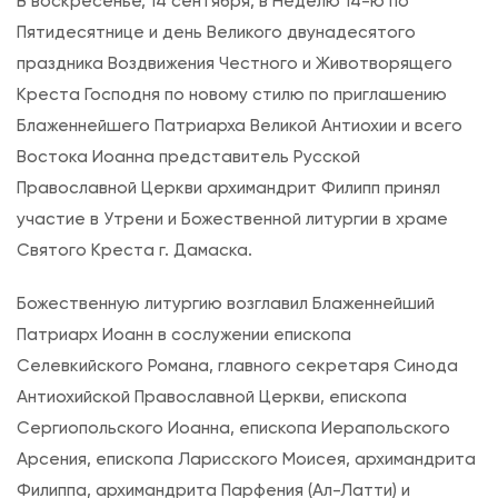
В воскресенье, 14 сентября, в Неделю 14-ю по
е
Пятидесятнице и день Великого двунадесятого
д
праздника Воздвижения Честного и Животворящего
е
Креста Господня по новому стилю по приглашению
л
Блаженнейшего Патриарха Великой Антиохии и всего
я
Востока Иоанна представитель Русской
1
Православной Церкви архимандрит Филипп принял
4
участие в Утрени и Божественной литургии в храме
-
Святого Креста г. Дамаска.
я
п
Божественную литургию возглавил Блаженнейший
о
Патриарх Иоанн в сослужении епископа
П
Селевкийского Романа, главного секретаря Синода
я
Антиохийской Православной Церкви, епископа
т
Сергиопольского Иоанна, епископа Иерапольского
и
Арсения, епископа Ларисского Моисея, архимандрита
д
Филиппа, архимандрита Парфения (Ал-Латти) и