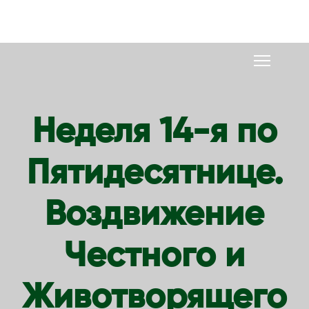
S
k
i
p
t
o
Неделя 14-я по
c
o
Пятидесятнице.
n
t
e
Воздвижение
n
t
Честного и
Животворящего