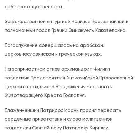
е
соборного духовенства.
с
я
За Божественной литургией молился Чрезвычайный и
т
полномочный посол Греции Эммануель Какавелакис.
н
Богослужение совершалось на арабском,
и
церковнославянском и греческом языках.
ц
е
На запричастном стихе архимандрит Филипп
.
поздравил Предстоятеля Антиохийской Православной
В
Церкви с праздником Воздвижения Честного и
о
Животворящего Креста Господня.
з
д
Блаженнейший Патриарх Иоанн просил передать
в
сердечные приветствия и слова молитвенной
и
поддержки Святейшему Патриарху Кириллу.
ж