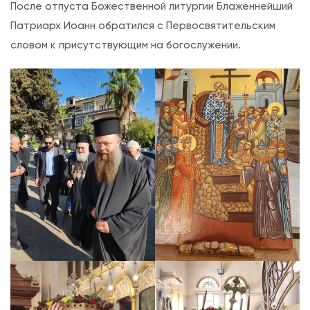
После отпуста Божественной литургии Блаженнейший
е
Патриарх Иоанн обратился с Первосвятительским
н
словом к присутствующим на богослужении.
и
е
Ч
е
с
т
н
о
г
о
и
Ж
и
в