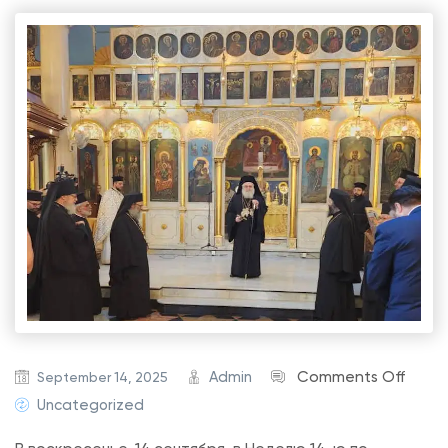
o
Admin
Comments Off
September 14, 2025
n
Uncategorized
Н