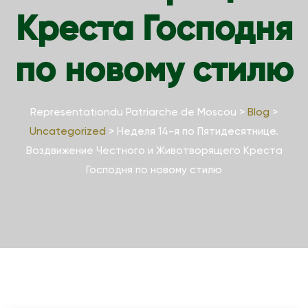
Креста Господня
по новому стилю
Representationdu Patriarche de Moscou
>
Blog
>
Uncategorized
>
Неделя 14-я по Пятидесятнице.
Воздвижение Честного и Животворящего Креста
Господня по новому стилю