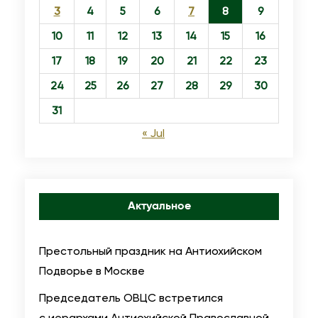
3
4
5
6
7
8
9
10
11
12
13
14
15
16
17
18
19
20
21
22
23
24
25
26
27
28
29
30
31
« Jul
Актуальное
Престольный праздник на Антиохийском
Подворье в Москве
Председатель ОВЦС встретился
с иерархами Антиохийской Православной