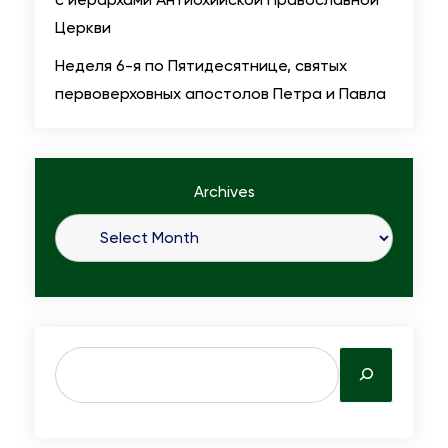
Церкви
Неделя 6-я по Пятидесятнице, святых
первоверховных апостолов Петра и Павла
Archives
S
e
a
r