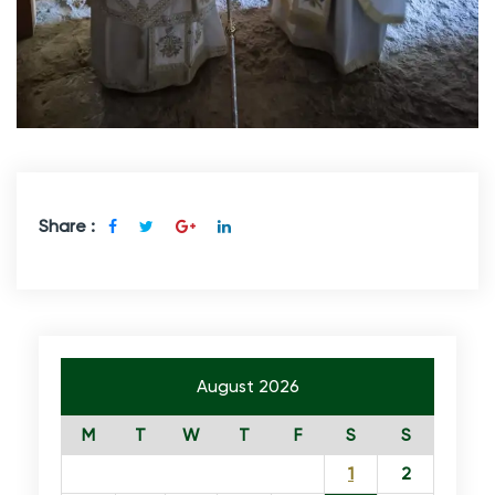
Share :
August 2026
M
T
W
T
F
S
S
1
2