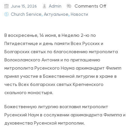
o
Admin
Comments Off
June 15, 2026
n
Church Service
,
Актуальное
,
Новости
Н
е
В воскресенье, 14 июня, в Неделю 2-ю по
д
Пятидесятнице и день памяти Всех Русских и
е
Болгарских святых по благословению митрополита
л
Волоколамского Антония и по приглашению
я
митрополита Русенского Наума архимандрит Филипп
В
принял участие в Божественной литургии в храме в
с
честь Всех болгарских святых Крепченского
е
скального монастыря.
х
Р
Божественную литургию возглавил митрополит
у
Русенский Наум в сослужении архимандрита Филиппа и
с
духовенства Русенской митрополии.
с