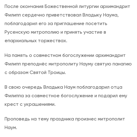
к
После окончания Божественной литургии архимандрит
и
Филипп сердечно приветствовал Владыку Наума,
х
поблагодарил его за приглашение посетить
с
Русенскую митрополию и принять участие в
в
епархиальных торжествах.
я
На память о совместном богослужении архимандрит
т
Филипп преподнёс митрополиту Науму святую панагию
ы
с образом Святой Троицы.
х
￼
В свою очередь Владыка Наум поблагодарил отца
Филиппа за совместное богослужение и подарил ему
крест с украшениями.
Проповедь на тему праздника произнес митрополит
Наум.